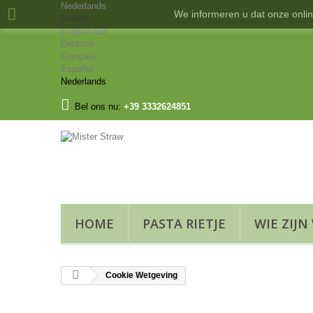
Nederlands
We informeren u dat onze onlin
Italiano
English GB
Deutsch
Français
Español
Nederlands
Bel ons nu:
+39 3332624851
HOME
PASTA RIETJE
WIE ZIJN
Cookie Wetgeving