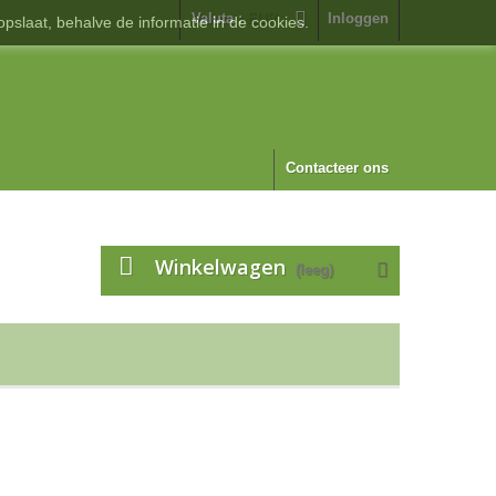
Valuta :
EUR
Inloggen
pslaat, behalve de informatie in de cookies.
Contacteer ons
Winkelwagen
(leeg)