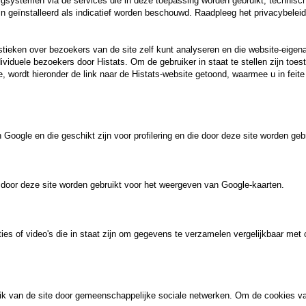
gsystemen via de services die in deze toepassing worden gebruikt, technisch
n geïnstalleerd als indicatief worden beschouwd. Raadpleeg het privacybeleid
stieken over bezoekers van de site zelf kunt analyseren en die website-eig
ndividuele bezoekers door Histats. Om de gebruiker in staat te stellen zijn toe
e, wordt hieronder de link naar de Histats-website getoond, waarmee u in feite
Google en die geschikt zijn voor profilering en die door deze site worden ge
ie door deze site worden gebruikt voor het weergeven van Google-kaarten.
ies of video's die in staat zijn om gegevens te verzamelen vergelijkbaar met 
uik van de site door gemeenschappelijke sociale netwerken. Om de cookies va