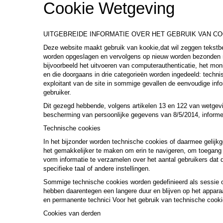
Cookie Wetgeving
UITGEBREIDE INFORMATIE OVER HET GEBRUIK VAN C
Deze website maakt gebruik van kookie,dat wil zeggen teks
worden opgeslagen en vervolgens op nieuw worden bezonden naa
bijvoorbeeld het uitvoeren van computerauthenticatie, het moni
en die doorgaans in drie categorieën worden ingedeeld: techni
exploitant van de site in sommige gevallen de eenvoudige info
gebruiker.
Dit gezegd hebbende, volgens artikelen 13 en 122 van wetgev
bescherming van persoonlijke gegevens van 8/5/2014, informe
Technische cookies
In het bijzonder worden technische cookies of daarmee gelijk
het gemakkelijker te maken om erin te navigeren, om toegang 
vorm informatie te verzamelen over het aantal gebruikers dat d
specifieke taal of andere instellingen.
Sommige technische cookies worden gedefinieerd als sessie o
hebben daarentegen een langere duur en blijven op het apparaa
en permanente technici Voor het gebruik van technische cooki
Cookies van derden