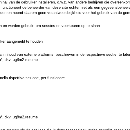
inal van de gebruiker installeren, d.w.z. van andere bedrijven die overeenko
t functioneert de beheerder van deze site echter niet als een gegevensbeheer
rden en neemt daarom geen verantwoordelijkheid voor het gebruik van de gem
ren en worden gebruikt om sessies en voorkeuren op te slaan.
uiker aangemeld te houden
 inhoud van externe platforms, beschreven in de respectieve sectie, te late
*, dkv, ug8m2.resume
nella rispettiva sezione, per funzionare.
*, dkv, ug8m2.resume