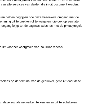
 niet door de eigenaar kan worden beheerd, zijn specifieke
 van alle services van derden die in dit document worden.
enaren helpen begrijpen hoe deze bezoekers omgaan met de
stemming uit te drukken of te weigeren, die ook op een later
 toegang krijgt tot de pagina's websites met de privacyregels
bruikt voor het weergeven van YouTube-video's
cookies op de terminal van de gebruiker, gebruikt door deze
n deze sociale netwerken te kennen en uit te schakelen,