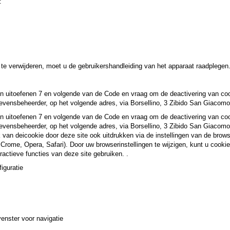
:
te verwijderen, moet u de gebruikershandleiding van het apparaat raadplegen
hten uitoefenen 7 en volgende van de Code en vraag om de deactivering van co
evensbeheerder, op het volgende adres, via Borsellino, 3 Zibido San Giacomo
hten uitoefenen 7 en volgende van de Code en vraag om de deactivering van co
evensbeheerder, op het volgende adres, via Borsellino, 3 Zibido San Giacomo
k van deicookie door deze site ook uitdrukken via de instellingen van de brows
e Crome, Opera, Safari). Door uw browserinstellingen te wijzigen, kunt u cooki
eractieve functies van deze site gebruiken. .
guratie
enster voor navigatie