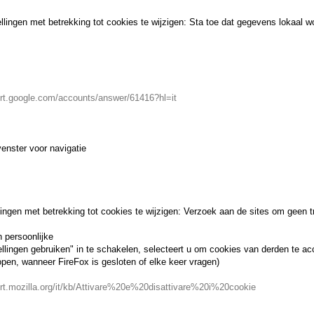
ellingen met betrekking tot cookies te wijzigen: Sta toe dat gegevens lokaal 
ort.google.com/accounts/answer/61416?hl=it
enster voor navigatie
llingen met betrekking tot cookies te wijzigen: Verzoek aan de sites om geen 
 persoonlijke
llingen gebruiken" in te schakelen, selecteert u om cookies van derden te acc
pen, wanneer FireFox is gesloten of elke keer vragen)
ort.mozilla.org/it/kb/Attivare%20e%20disattivare%20i%20cookie