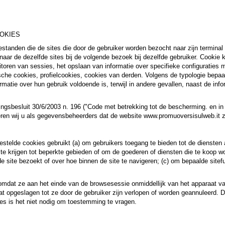
OOKIES
tbestanden die de sites die door de gebruiker worden bezocht naar zijn t
r de dezelfde sites bij de volgende bezoek bij dezelfde gebruiker. Cookie 
toren van sessies, het opslaan van informatie over specifieke configuraties m
sche cookies, profielcookies, cookies van derden. Volgens de typologie bepaa
rmatie over hun gebruik voldoende is, terwijl in andere gevallen, naast de in
ingsbesluit 30/6/2003 n. 196 ("Code met betrekking tot de bescherming. en 
ren wij u als gegevensbeheerders dat de website www.promuoversisulweb.it z
gestelde cookies gebruikt (a) om gebruikers toegang te bieden tot de dienste
te krijgen tot beperkte gebieden of om de goederen of diensten die te koop 
e site bezoekt of over hoe binnen de site te navigeren; (c) om bepaalde sitef
mdat ze aan het einde van de browsesessie onmiddellijk van het apparaat v
t opgeslagen tot ze door de gebruiker zijn verlopen of worden geannuleerd. D
es is het niet nodig om toestemming te vragen.