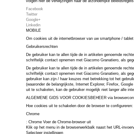
volgen hier de verwijzingen naar de afzonderlijke beleidsregels
Facebook
Twitter
Google+
Linkedin
MOBILE
Om cookies uit de internetbrowser van uw smartphone / tablet 
Gebruikersrechten
De gebruiker kan te allen tijde de in artikelen genoemde rec
schriftelijk contact opnemen met Giacomo Granatiero, als geg
De gebruiker kan te allen tijde de in artikelen genoemde rec
schriftelijk contact opnemen met Giacomo Granatiero, als geg
gebruiker kan zijn / haar keuzes met betrekking tot het gebrui
(waaronder de belangrijkste, Internet Explorer, Firefox, Googl
uit te schakelen, kan de gebruiker mogelijk niet langer alle int
ALGEMENE GIDS VOOR COOKIESBEHEER via browserconfi
Hoe cookies uit te schakelen door de browser te configureren:
Chrome
: Chrome Voer de Chrome-browser uit
Klik op het menu in de browserwerkbalk naast het URL-invoerv
Selecteer instellingen