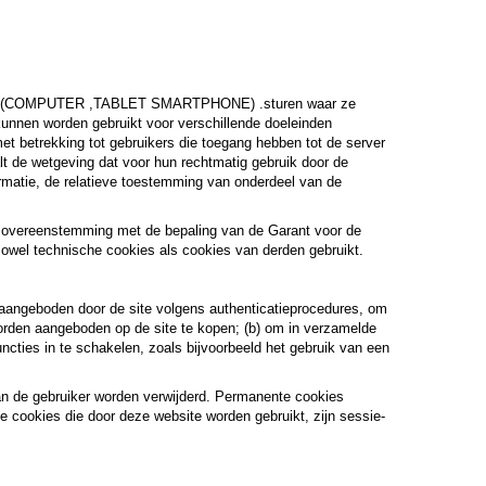
erminal (COMPUTER ,TABLET SMARTPHONE) .sturen waar ze
kunnen worden gebruikt voor verschillende doeleinden
et betrekking tot gebruikers die toegang hebben tot de server
lt de wetgeving dat voor hun rechtmatig gebruik door de
formatie, de relatieve toestemming van onderdeel van de
in overeenstemming met de bepaling van de Garant voor de
owel technische cookies als cookies van derden gebruikt.
n aangeboden door de site volgens authenticatieprocedures, om
worden aangeboden op de site te kopen; (b) om in verzamelde
uncties in te schakelen, zoals bijvoorbeeld het gebruik van een
an de gebruiker worden verwijderd. Permanente cookies
e cookies die door deze website worden gebruikt, zijn sessie-