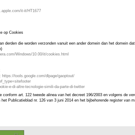
t.apple.com/it-it/HT1677
te op Cookies
 van derden die worden verzonden vanuit een ander domein dan het domein dat
n)
opera.com/Windows/10.00/it/cookies.html
t
a: https://tools.google.com/dlpage/gaoptout/
f_type=sitefooter
kie-e-di-altre-tecnologie-simili-da-parte-di-twitter
site conform art. 122 tweede alinea van het decreet 196/2003 en volgens de ve
het Publicatieblad nr. 126 van 3 juni 2014 en het bijbehorende register van m