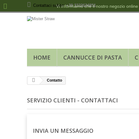
Contattaci subito:
+39 3332624851
Vi informiamo che il nostro negozio online
HOME
CANNUCCE DI PASTA
C
Contatto
SERVIZIO CLIENTI - CONTATTACI
INVIA UN MESSAGGIO