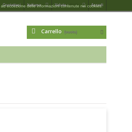
Contattaci
Italiano
Valuta :
EUR
Accedi
 ad eccezione delle informazioni contenute nei cookies.
Carrello
(vuoto)