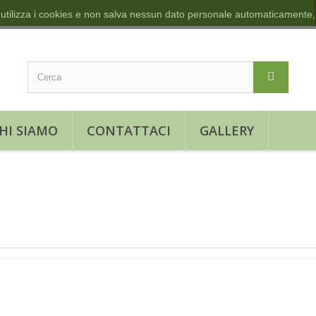
 utilizza i cookies e non salva nessun dato personale automaticamente,
HI SIAMO
CONTATTACI
GALLERY